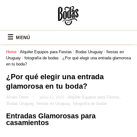
☰
MENÚ
Home
/
Alquiler Equipos para Fiestas
/
Bodas Uruguay
/
fiestas en
Uruguay
/
fotografía de bodas
/
¿Por qué elegir una entrada glamorosa
en tu boda?
¿Por qué elegir una entrada
glamorosa en tu boda?
Alvaro Otero
junio 12, 2025
Alquiler Equipos para Fiestas
,
Bodas Uruguay
,
fiestas en Uruguay
,
fotografía de bodas
Entradas Glamorosas para
casamientos