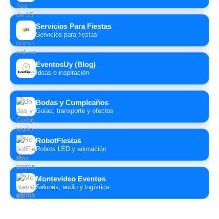
Servicios Para Fiestas
Servicios para fiestas
EventosUy (Blog)
Ideas e inspiración
Bodas y Cumpleaños
Guías, transporte y efectos
RobotFiestas
Robots LED y animación
Montevideo Eventos
Salones, audio y logística