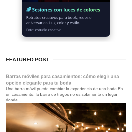
🌈 Sesiones con luces de colores
Retratos creativos para book, redes o
aniversarios. Luz, color y estilo.
Foto: estudio creativo.
FEATURED POST
Barras móviles para casamientos: cómo elegir una
opción elegante para tu boda
Una barra móvil puede cambiar la experiencia de una boda En
un casamiento, la barra de tragos no es solamente un lugar
donde...