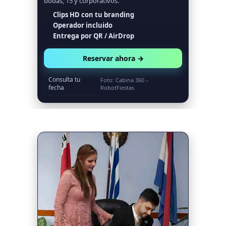
bodas, 15 y corporativos.
Clips HD con tu branding
Operador incluido
Entrega por QR / AirDrop
Reservar ahora →
Consulta tu
Foto: Cabina 360 –
fecha
RobotFiestas