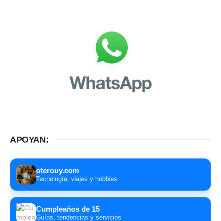
APOYAN:
oterouy.com
Tecnología, viajes y hobbies
Cumpleaños de 15
Guías, tendencias y servicios