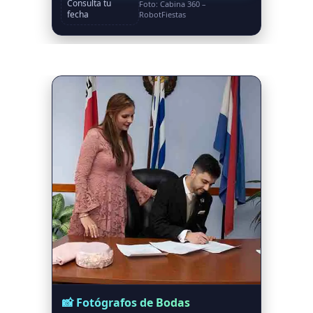
Consulta tu
Foto: Cabina 360 –
fecha
RobotFiestas
📸 Fotógrafos de Bodas