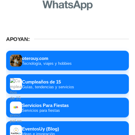
APOYAN:
oterouy.com
Tecnología, viajes y hobbies
Cumpleaños de 15
Guías, tendencias y servicios
Servicios Para Fiestas
Servicios para fiestas
EventosUy (Blog)
Ideas e inspiración