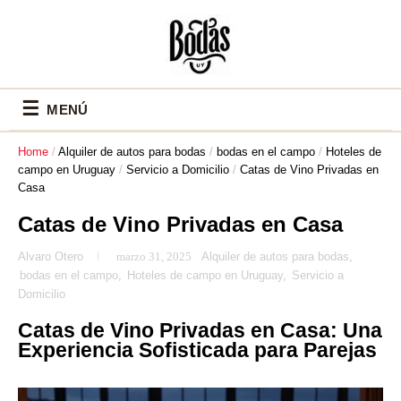
☰
MENÚ
Home
/
Alquiler de autos para bodas
/
bodas en el campo
/
Hoteles de
campo en Uruguay
/
Servicio a Domicilio
/
Catas de Vino Privadas en
Casa
Catas de Vino Privadas en Casa
Alvaro Otero
marzo 31, 2025
Alquiler de autos para bodas
,
bodas en el campo
,
Hoteles de campo en Uruguay
,
Servicio a
Domicilio
Catas de Vino Privadas en Casa: Una
Experiencia Sofisticada para Parejas