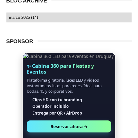
BLOG ARCHIVE
SPONSOR
✨ Cabina 360 para Fiestas y
Eventos
Plataforma giratoria, luces LED y videos
instantáneos listos para redes. Ideal para
bodas, 15 y corporativos.
Clips HD con tu branding
Operador incluido
Entrega por QR / AirDrop
Reservar ahora →